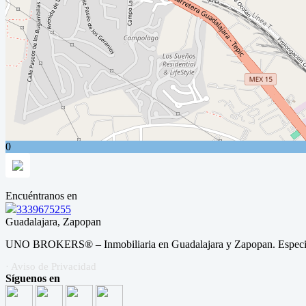
0
Encuéntranos en
3339675255
Guadalajara, Zapopan
UNO BROKERS® – Inmobiliaria en Guadalajara y Zapopan. Especialis
· Aviso de Privacidad
Síguenos en