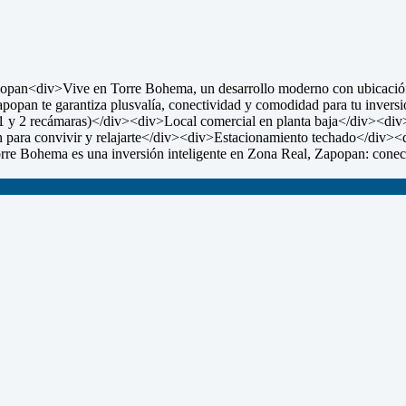
an<div>Vive en Torre Bohema, un desarrollo moderno con ubicación pr
popan te garantiza plusvalía, conectividad y comodidad para tu inver
(1 y 2 recámaras)</div><div>Local comercial en planta baja</div><d
para convivir y relajarte</div><div>Estacionamiento techado</div><d
orre Bohema es una inversión inteligente en Zona Real, Zapopan: conec