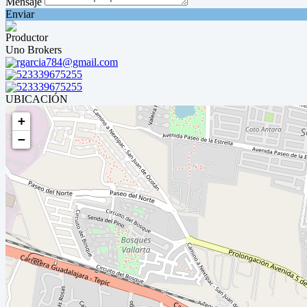
Mensaje
Enviar
Productor
Uno Brokers
rgarcia784@gmail.com
523339675255
523339675255
UBICACIÓN
+
−