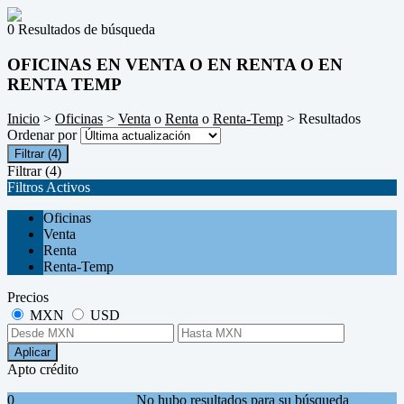
0 Resultados de búsqueda
OFICINAS EN VENTA O EN RENTA O EN
RENTA TEMP
Inicio
>
Oficinas
>
Venta
o
Renta
o
Renta-Temp
> Resultados
Ordenar por
Filtrar
(4)
Filtrar
(4)
Filtros Activos
Oficinas
Venta
Renta
Renta-Temp
Precios
MXN
USD
Aplicar
Apto crédito
0
No hubo resultados para su búsqueda