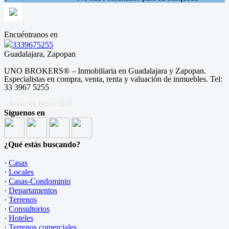
Encuéntranos en
3339675255
Guadalajara, Zapopan
UNO BROKERS® – Inmobiliaria en Guadalajara y Zapopan.
Especialistas en compra, venta, renta y valuación de inmuebles. Tel:
33 3967 5255
· Aviso de Privacidad
Síguenos en
¿Qué estás buscando?
·
Casas
·
Locales
·
Casas-Condominio
·
Departamentos
·
Terrenos
·
Consultorios
·
Hoteles
·
Terrenos comerciales