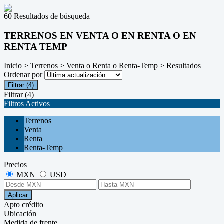
60 Resultados de búsqueda
TERRENOS EN VENTA O EN RENTA O EN
RENTA TEMP
Inicio
>
Terrenos
>
Venta
o
Renta
o
Renta-Temp
> Resultados
Ordenar por
Filtrar
(4)
Filtrar
(4)
Filtros Activos
Terrenos
Venta
Renta
Renta-Temp
Precios
MXN
USD
Aplicar
Apto crédito
Ubicación
Medida de frente