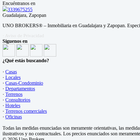
Encuéntranos en
3339675255
Guadalajara, Zapopan
UNO BROKERS® – Inmobiliaria en Guadalajara y Zapopan. Especialis
· Aviso de Privacidad
Síguenos en
¿Qué estás buscando?
·
Casas
·
Locales
·
Casas-Condominio
·
Departamentos
·
Terrenos
·
Consultorios
·
Hoteles
·
Terrenos comerciales
·
Oficinas
Todas las medidas enunciadas son meramente orientativas, las medidas
ilustrativos y no contractuales. Los precios enunciados son meramente 
© 2026 Uno Brokers.