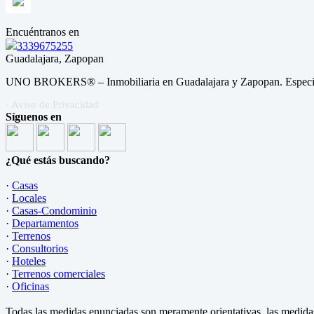
Encuéntranos en
3339675255
Guadalajara, Zapopan
UNO BROKERS® – Inmobiliaria en Guadalajara y Zapopan. Especialis
· Aviso de Privacidad
Síguenos en
¿Qué estás buscando?
·
Casas
·
Locales
·
Casas-Condominio
·
Departamentos
·
Terrenos
·
Consultorios
·
Hoteles
·
Terrenos comerciales
·
Oficinas
Todas las medidas enunciadas son meramente orientativas, las medidas