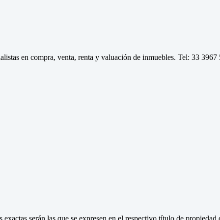
tas en compra, venta, renta y valuación de inmuebles. Tel: 33 3967
 exactas serán las que se expresen en el respectivo título de propieda