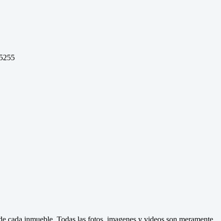
 5255
d de cada inmueble. Todas las fotos, imagenes y videos son meramente